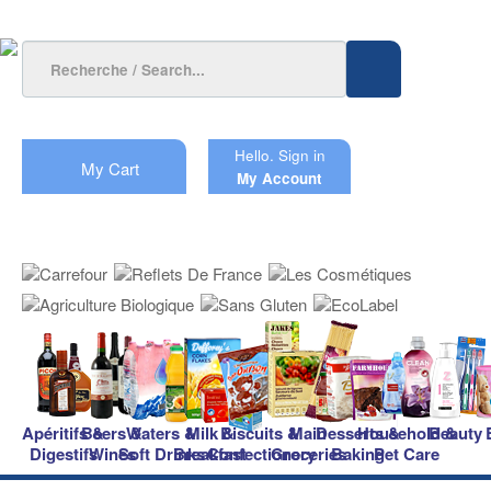
Hello.
Sign in
My Cart
My Account
Apéritifs &
Beers &
Waters &
Milk &
Biscuits &
Main
Desserts &
Household &
Beauty
Digestifs
Wines
Soft Drinks
Breakfast
Confectionery
Groceries
Baking
Pet Care