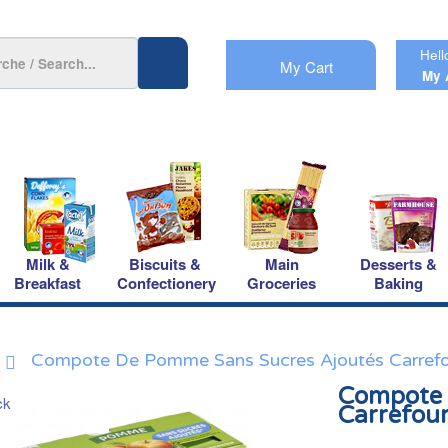
Hell
My Cart
My 
Milk &
Biscuits &
Main
Desserts &
Breakfast
Confectionery
Groceries
Baking
Compote De Pomme Sans Sucres Ajoutés Carref
Compote 
Carrefou