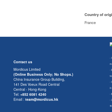
Country of orig
France
- 
Contact us
ma
Mordicus Limited
- 
(Online Business Only; No Shops.)
to
China Insurance Group Building,
- 
141 Des Voeux Road Central
in
Central - Hong-Kong
Tel:
+852 6081 4240
-
Email
:
team@mordicus.hk
-
年