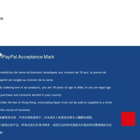
in
Interdiction de vente de boissons alcooliques aux mineurs de 18 ans; la preuve de
jorité est exigée au moment de la vente.
By ordering one of our products, you are 18 years of age or older, or you are legal age
 purchase and consume alcohol in your country.
Under the law of Hong Kong, intoxicating liquor must not be sold or supplied to a minor
 the course of business.
 根據香港法律，不得在業務過程中，向未成年人售賣或供應令人醺醉的酒類。
 订购我们的产品，即表示您已年满18周岁，或您已达到所在国家允许购买和消费酒精的法定
龄