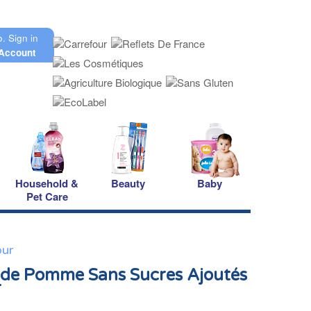
o.
Sign in
Account
Household &
Beauty
Baby
Pet Care
our
de Pomme Sans Sucres Ajoutés
r