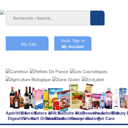
Hello.
Sign in
My Cart
My Account
Apéritifs &
Beers &
Waters &
Milk &
Biscuits &
Main
Desserts &
Household &
Beauty
Digestifs
Wines
Soft Drinks
Breakfast
Confectionery
Groceries
Baking
Pet Care