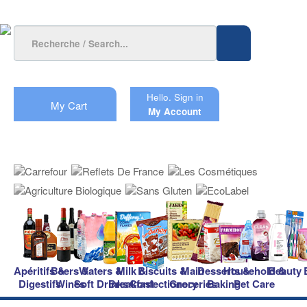
Hello.
Sign in
My Cart
My Account
Apéritifs &
Beers &
Waters &
Milk &
Biscuits &
Main
Desserts &
Household &
Beauty
Digestifs
Wines
Soft Drinks
Breakfast
Confectionery
Groceries
Baking
Pet Care