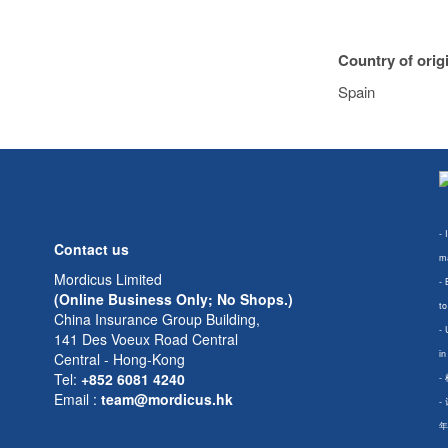
Country of orig
Spain
- 
Contact us
ma
Mordicus Limited
- 
(Online Business Only; No Shops.)
to
China Insurance Group Building,
- 
141 Des Voeux Road Central
in
Central - Hong-Kong
Tel:
+852 6081 4240
-
Email
:
team@mordicus.hk
-
年