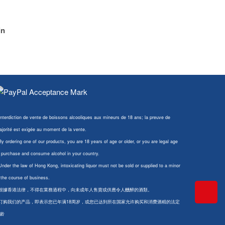
in
Interdiction de vente de boissons alcooliques aux mineurs de 18 ans; la preuve de
jorité est exigée au moment de la vente.
By ordering one of our products, you are 18 years of age or older, or you are legal age
 purchase and consume alcohol in your country.
Under the law of Hong Kong, intoxicating liquor must not be sold or supplied to a minor
 the course of business.
 根據香港法律，不得在業務過程中，向未成年人售賣或供應令人醺醉的酒類。
 订购我们的产品，即表示您已年满18周岁，或您已达到所在国家允许购买和消费酒精的法定
龄