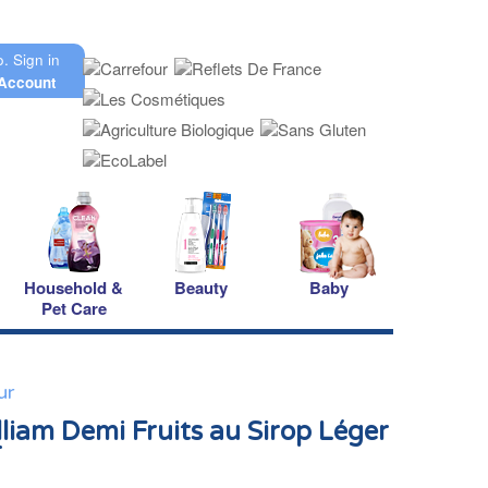
o.
Sign in
Account
Household &
Beauty
Baby
Pet Care
ur
lliam Demi Fruits au Sirop Léger
r