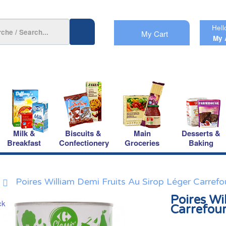
Hell
My Cart
My 
Milk &
Biscuits &
Main
Desserts &
Breakfast
Confectionery
Groceries
Baking
Poires William Demi Fruits Au Sirop Léger Carrefo
Poires Wi
Carrefou