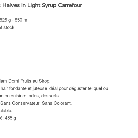
 Halves in Light Syrup Carrefour
25 g - 850 ml
of stock
iam Demi Fruits au Sirop.
hair fondante et juteuse idéal pour déguster tel quel ou
on en cuisine: tartes, desserts...
 Sans Conservateur; Sans Colorant.
lable.
é: 455 g