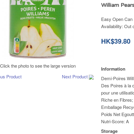
William Pears
Easy Open Can 8
Availability:
Out 
HK$39.80
Click the photo to see the large version
Information
ous Product
Next Product
Demi-Poires Will
Des Poires à la c
pour une utilisati
Riche en Fibres;
Emballage Recyc
Poids Net Egoutt
Nutri-Score: A
Storage