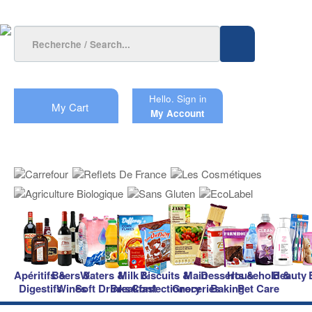
Hello.
Sign in
My Cart
My Account
Apéritifs &
Beers &
Waters &
Milk &
Biscuits &
Main
Desserts &
Household &
Beauty
Digestifs
Wines
Soft Drinks
Breakfast
Confectionery
Groceries
Baking
Pet Care