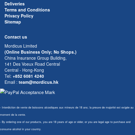
Deliveries
Terms and Conditions
Privacy Policy
Sitemap
Contact us
Mordicus Limited
(Online Business Only; No Shops.)
China Insurance Group Building,
141 Des Voeux Road Central
Central - Hong-Kong
Tel:
+852 6081 4240
Email
:
team@mordicus.hk
- Interdiction de vente de boissons alcooliques aux mineurs de 18 ans; la preuve de majorité est exigée au
moment de la vente.
- By ordering one of our products, you are 18 years of age or older, or you are legal age to purchase and
consume alcohol in your country.