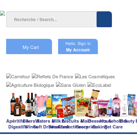
Hello.
Sign in
My Cart
My Account
Apéritifs &
Beers &
Waters &
Milk &
Biscuits &
Main
Desserts &
Household &
Beauty
Digestifs
Wines
Soft Drinks
Breakfast
Confectionery
Groceries
Baking
Pet Care