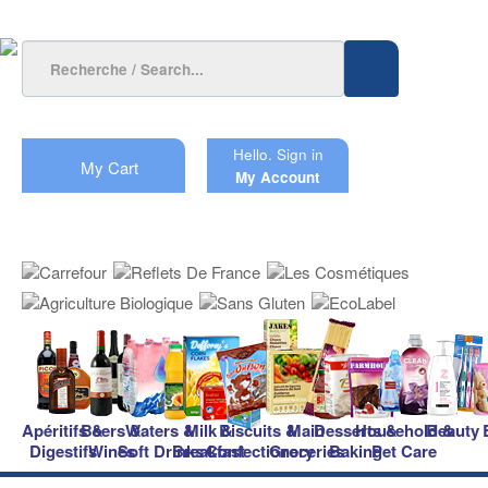
Hello.
Sign in
My Cart
My Account
Apéritifs &
Beers &
Waters &
Milk &
Biscuits &
Main
Desserts &
Household &
Beauty
Digestifs
Wines
Soft Drinks
Breakfast
Confectionery
Groceries
Baking
Pet Care