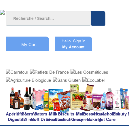
Hello.
Sign in
My Cart
My Account
Apéritifs &
Beers &
Waters &
Milk &
Biscuits &
Main
Desserts &
Household &
Beauty
Digestifs
Wines
Soft Drinks
Breakfast
Confectionery
Groceries
Baking
Pet Care