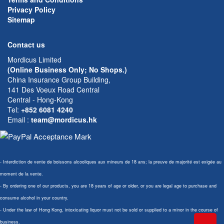
Privacy Policy
Sitemap
Contact us
Mordicus Limited
(Online Business Only; No Shops.)
China Insurance Group Building,
141 Des Voeux Road Central
Central - Hong-Kong
Tel:
+852 6081 4240
Email
:
team@mordicus.hk
- Interdiction de vente de boissons alcooliques aux mineurs de 18 ans; la preuve de majorité est exigée au
moment de la vente.
- By ordering one of our products, you are 18 years of age or older, or you are legal age to purchase and
consume alcohol in your country.
- Under the law of Hong Kong, intoxicating liquor must not be sold or supplied to a minor in the course of
business.