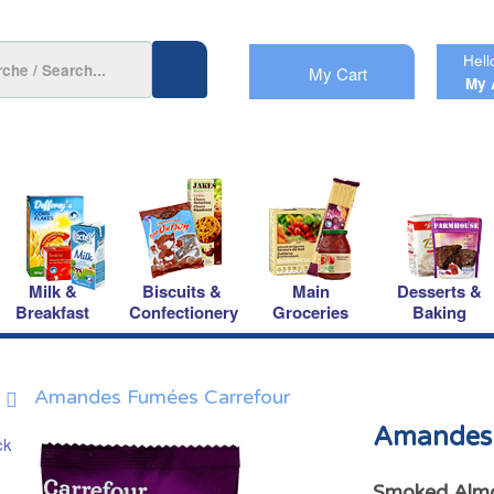
Hell
My Cart
My 
Milk &
Biscuits &
Main
Desserts &
Breakfast
Confectionery
Groceries
Baking
Amandes Fumées Carrefour
Amandes 
Smoked Almo