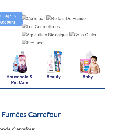
o.
Sign in
Account
Household &
Beauty
Baby
Pet Care
Fumées Carrefour
nds Carrefour