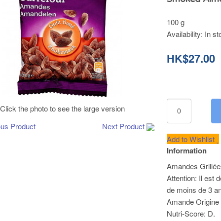
100 g
Availability:
In st
HK$27.00
Click the photo to see the large version
ous Product
Next Product
Add to Wishlist
Information
Amandes Grillées
Attention: Il est
de moins de 3 ans
Amande Origine
Nutri-Score: D.