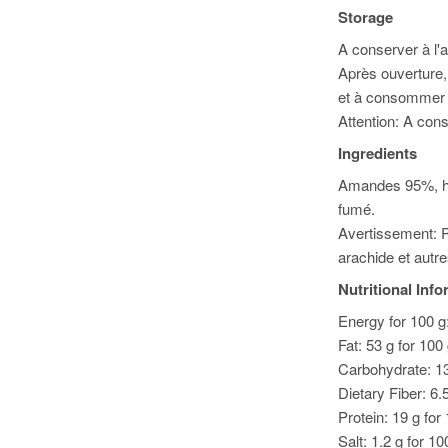
Storage
A conserver à l'a
Après ouverture,
et à consommer d
Attention: A con
Ingredients
Amandes 95%, hui
fumé.
Avertissement: Pe
arachide et autre
Nutritional Inf
Energy for 100 g:
Fat: 53 g for 100
Carbohydrate: 13
Dietary Fiber: 6.
Protein: 19 g for
Salt: 1.2 g for 10