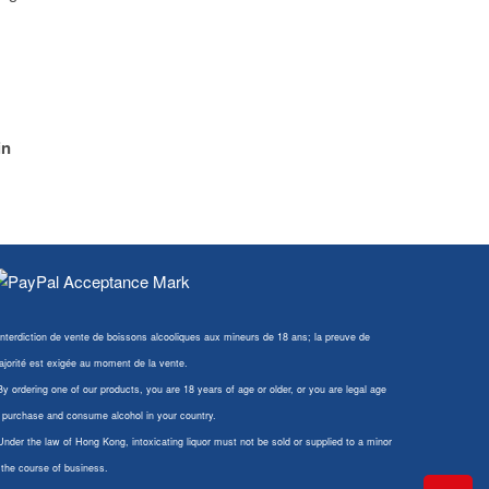
in
Interdiction de vente de boissons alcooliques aux mineurs de 18 ans; la preuve de
jorité est exigée au moment de la vente.
By ordering one of our products, you are 18 years of age or older, or you are legal age
 purchase and consume alcohol in your country.
Under the law of Hong Kong, intoxicating liquor must not be sold or supplied to a minor
 the course of business.