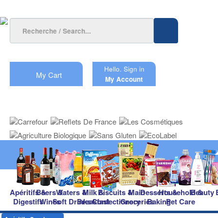
Hello.
Sign in
My Cart
My Account
Apéritifs &
Beers &
Waters &
Milk &
Biscuits &
Main
Desserts &
Household &
Beauty
Digestifs
Wines
Soft Drinks
Breakfast
Confectionery
Groceries
Baking
Pet Care