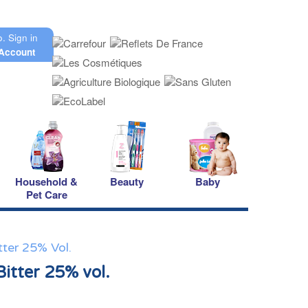
o.
Sign in
Account
Household &
Beauty
Baby
Pet Care
tter 25% Vol.
itter 25% vol.