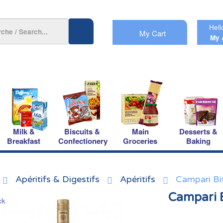
Hell
My Cart
My 
Milk &
Biscuits &
Main
Desserts &
Breakfast
Confectionery
Groceries
Baking
Apéritifs & Digestifs
Apéritifs
Campari Bi
Campari B