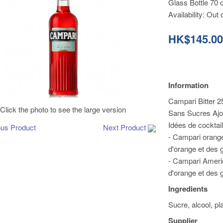
Glass Bottle 70 c
Availability:
Out 
HK$145.0
Information
Campari Bitter 2
Click the photo to see the large version
Sans Sucres Ajo
Idées de cocktai
ous Product
Next Product
- Campari orange
d'orange et des 
- Campari Americ
d'orange et des 
Ingredients
Sucre, alcool, p
Supplier