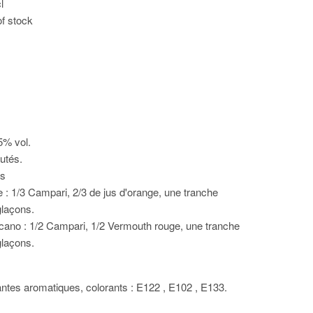
l
of stock
0
5% vol.
utés.
ls
 : 1/3 Campari, 2/3 de jus d'orange, une tranche
glaçons.
ano : 1/2 Campari, 1/2 Vermouth rouge, une tranche
glaçons.
lantes aromatiques, colorants : E122 , E102 , E133.