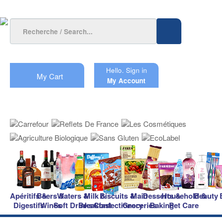
Hello.
Sign in
My Cart
My Account
Apéritifs &
Beers &
Waters &
Milk &
Biscuits &
Main
Desserts &
Household &
Beauty
Digestifs
Wines
Soft Drinks
Breakfast
Confectionery
Groceries
Baking
Pet Care