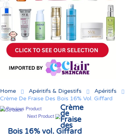
Home
Apéritifs & Digestifs
Apéritifs
Crème De Fraise Des Bois 16% Vol. Giffard
Crème
Previous Product
de
Next Product
Fraise
des
Bois 16% vol. Giffard