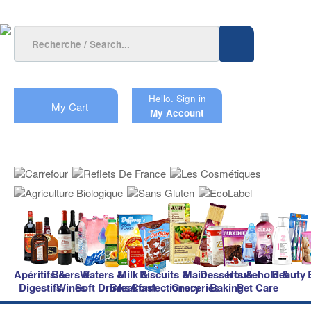
Hello.
Sign in
My Cart
My Account
Apéritifs &
Beers &
Waters &
Milk &
Biscuits &
Main
Desserts &
Household &
Beauty
Digestifs
Wines
Soft Drinks
Breakfast
Confectionery
Groceries
Baking
Pet Care