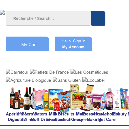
Hello.
Sign in
My Cart
My Account
Apéritifs &
Beers &
Waters &
Milk &
Biscuits &
Main
Desserts &
Household &
Beauty
Digestifs
Wines
Soft Drinks
Breakfast
Confectionery
Groceries
Baking
Pet Care