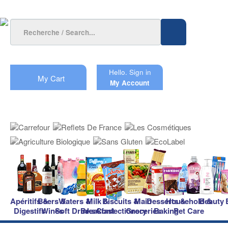
Hello.
Sign in
My Cart
My Account
Apéritifs &
Beers &
Waters &
Milk &
Biscuits &
Main
Desserts &
Household &
Beauty
Digestifs
Wines
Soft Drinks
Breakfast
Confectionery
Groceries
Baking
Pet Care