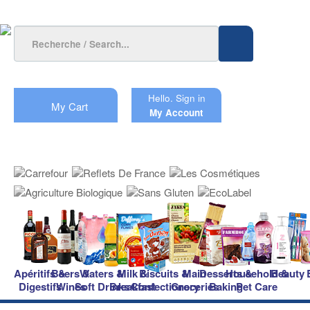
Hello.
Sign in
My Cart
My Account
Apéritifs &
Beers &
Waters &
Milk &
Biscuits &
Main
Desserts &
Household &
Beauty
Digestifs
Wines
Soft Drinks
Breakfast
Confectionery
Groceries
Baking
Pet Care