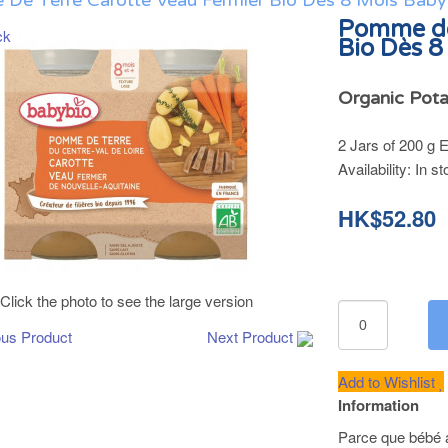
De Terre Carotte Veau Fermier Bio Dès 8 Mois Baby
Pomme de
Bio Dès 8
Organic Pota
2 Jars of 200 g 
Availability:
In st
HK$52.80
Click the photo to see the large version
ous Product
Next Product
Add to Wishlist
Information
Parce que bébé a 