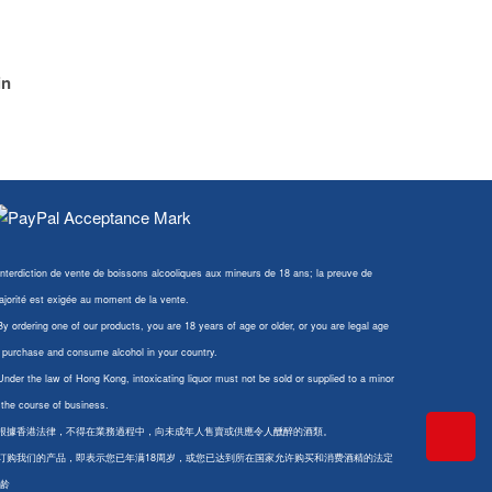
in
Interdiction de vente de boissons alcooliques aux mineurs de 18 ans; la preuve de
jorité est exigée au moment de la vente.
By ordering one of our products, you are 18 years of age or older, or you are legal age
 purchase and consume alcohol in your country.
Under the law of Hong Kong, intoxicating liquor must not be sold or supplied to a minor
 the course of business.
 根據香港法律，不得在業務過程中，向未成年人售賣或供應令人醺醉的酒類。
 订购我们的产品，即表示您已年满18周岁，或您已达到所在国家允许购买和消费酒精的法定
龄