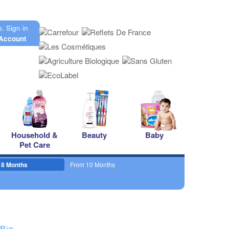
o.
Sign in
Account
Household &
Beauty
Baby
Pet Care
 8 Months
From 10 Months