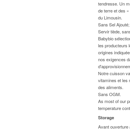
tendresse. Un m
de terre et des 
du Limousin.
Sans Sel Ajouté;
Servir tiède, san
Babybio sélection
les producteurs 
origines indiquée
nos exigences dan
d'approvisionnem
Notre cuisson va
vitamines et les
des aliments.
Sans OGM.
As most of our p
temperature cont
Storage
Avant ouverture à