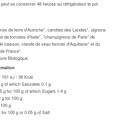
 peut se conserver 48 heures au réfrigérateur le pot
s de terre d'Autriche*, carottes des Landes*, oignons
e de tomates d'Italie*, "champignons de Paris" de
de caisson, viande de veau fermier d'Aquitaine* et du
de France*.
lture Biologique.
ormation
 161 kJ / 38 Kcal.
0 g of which Saturates 0.1 g
5 g for 100 g of which Sugars 1.4 g
2 g for 100 g
r 100 g
or 100 g or 0.05 g of Salt.