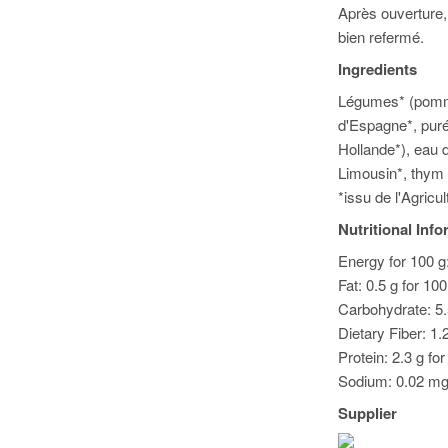
Après ouverture,
bien refermé.
Ingredients
Légumes* (pomme
d'Espagne*, puré
Hollande*), eau 
Limousin*, thym 
*issu de l'Agricu
Nutritional Inf
Energy for 100 g:
Fat: 0.5 g for 10
Carbohydrate: 5.
Dietary Fiber: 1.
Protein: 2.3 g fo
Sodium: 0.02 mg f
Supplier