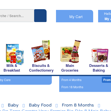
Hell
My Cart
My 
Milk &
Biscuits &
Main
Desserts &
Breakfast
Confectionery
Groceries
Baking
by Care
From 4 Months
From
From 18 Months
Baby
Baby Food
From 8 Months