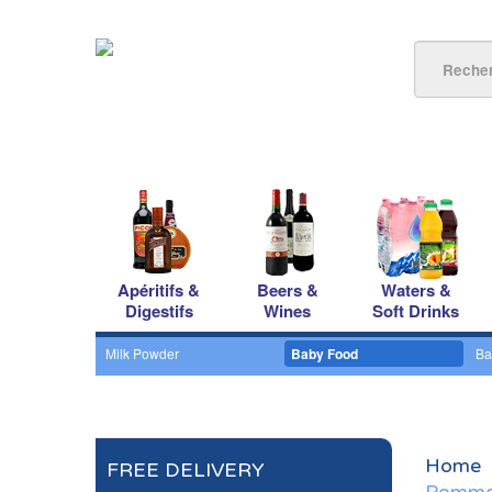
Apéritifs &
Beers &
Waters &
Digestifs
Wines
Soft Drinks
Milk Powder
Baby Food
Ba
Home
FREE DELIVERY