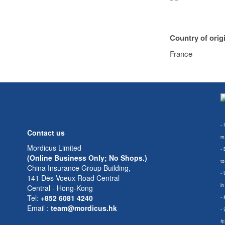
Country of orig
France
- 
Contact us
ma
Mordicus Limited
- 
(Online Business Only; No Shops.)
to
China Insurance Group Building,
- 
141 Des Voeux Road Central
in
Central - Hong-Kong
Tel:
+852 6081 4240
-
Email
:
team@mordicus.hk
-
年