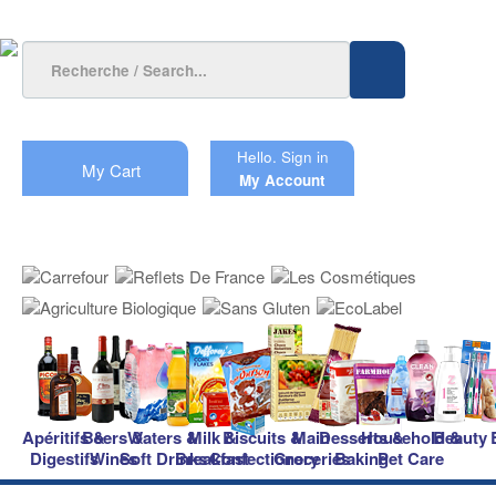
Hello.
Sign in
My Cart
My Account
Apéritifs &
Beers &
Waters &
Milk &
Biscuits &
Main
Desserts &
Household &
Beauty
Digestifs
Wines
Soft Drinks
Breakfast
Confectionery
Groceries
Baking
Pet Care