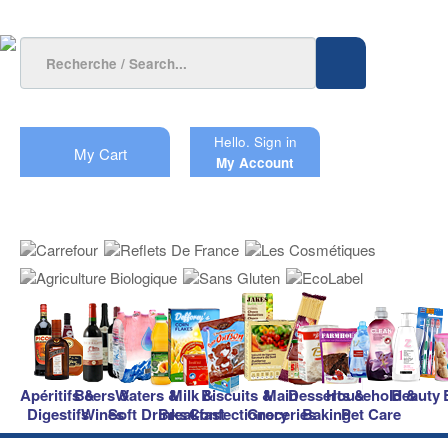
Hello.
Sign in
My Cart
My Account
Apéritifs &
Beers &
Waters &
Milk &
Biscuits &
Main
Desserts &
Household &
Beauty
Digestifs
Wines
Soft Drinks
Breakfast
Confectionery
Groceries
Baking
Pet Care