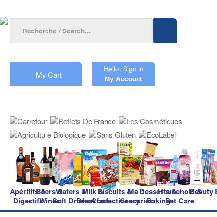
Hello.
Sign in
My Cart
My Account
Apéritifs &
Beers &
Waters &
Milk &
Biscuits &
Main
Desserts &
Household &
Beauty
Digestifs
Wines
Soft Drinks
Breakfast
Confectionery
Groceries
Baking
Pet Care