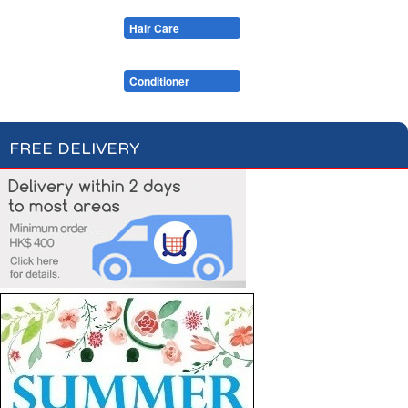
Cotton Wool
Skin Care
Oral Care
Soaps & More
Hair Care
Deodorant
Shaving
Health Care
Feminine Care
Shampoo
Conditioner
FREE DELIVERY