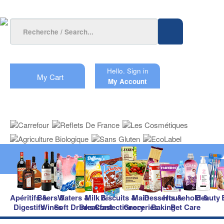
Hello.
Sign in
My Cart
My Account
Apéritifs &
Beers &
Waters &
Milk &
Biscuits &
Main
Desserts &
Household &
Beauty
Digestifs
Wines
Soft Drinks
Breakfast
Confectionery
Groceries
Baking
Pet Care