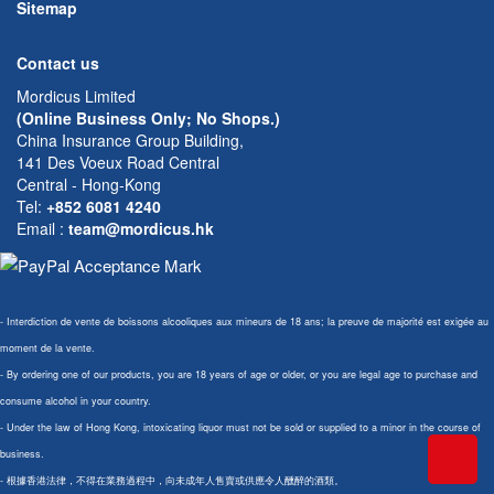
Sitemap
Contact us
Mordicus Limited
(Online Business Only; No Shops.)
China Insurance Group Building,
141 Des Voeux Road Central
Central - Hong-Kong
Tel:
+852 6081 4240
Email
:
team@mordicus.hk
- Interdiction de vente de boissons alcooliques aux mineurs de 18 ans; la preuve de majorité est exigée au
moment de la vente.
- By ordering one of our products, you are 18 years of age or older, or you are legal age to purchase and
consume alcohol in your country.
- Under the law of Hong Kong, intoxicating liquor must not be sold or supplied to a minor in the course of
business.
- 根據香港法律，不得在業務過程中，向未成年人售賣或供應令人醺醉的酒類。