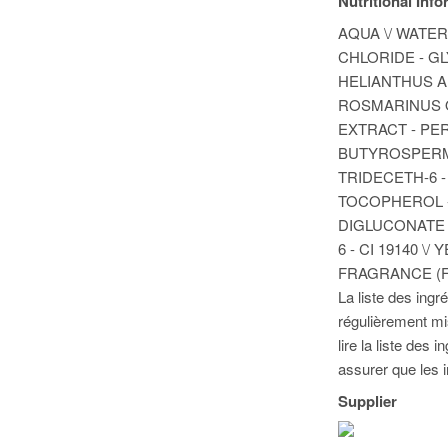
Nutritional Inf
AQUA \/ WATE
CHLORIDE - G
HELIANTHUS A
ROSMARINUS O
EXTRACT - PER
BUTYROSPERMU
TRIDECETH-6 -
TOCOPHEROL 
DIGLUCONATE -
6 - CI 19140 \
FRAGRANCE (F.I
La liste des ingr
régulièrement mis
lire la liste des
assurer que les i
Supplier