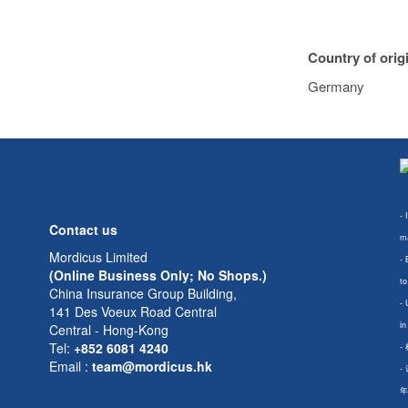
Country of orig
Germany
- 
Contact us
ma
Mordicus Limited
- 
(Online Business Only; No Shops.)
to
China Insurance Group Building,
- 
141 Des Voeux Road Central
in
Central - Hong-Kong
Tel:
+852 6081 4240
-
Email
:
team@mordicus.hk
-
年