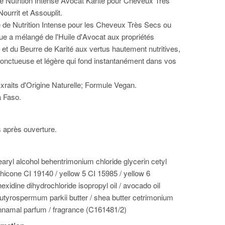
e Nutrition Intense Avocat Karité pour Cheveux Très
ourrit et Assouplit.
e de Nutrition Intense pour les Cheveux Très Secs ou
e a mélangé de l'Huile d'Avocat aux propriétés
 et du Beurre de Karité aux vertus hautement nutritives,
onctueuse et légère qui fond instantanément dans vos
raits d'Origine Naturelle; Formule Vegan.
a Faso.
s après ouverture.
earyl alcohol behentrimonium chloride glycerin cetyl
icone CI 19140 / yellow 5 CI 15985 / yellow 6
hexidine dihydrochloride isopropyl oil / avocado oil
tyrospermum parkii butter / shea butter cetrimonium
innamal parfum / fragrance (C161481/2)