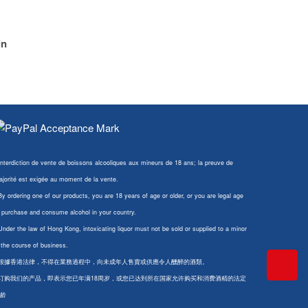
in
Interdiction de vente de boissons alcooliques aux mineurs de 18 ans; la preuve de
jorité est exigée au moment de la vente.
By ordering one of our products, you are 18 years of age or older, or you are legal age
 purchase and consume alcohol in your country.
Under the law of Hong Kong, intoxicating liquor must not be sold or supplied to a minor
 the course of business.
 根據香港法律，不得在業務過程中，向未成年人售賣或供應令人醺醉的酒類。
 订购我们的产品，即表示您已年满18周岁，或您已达到所在国家允许购买和消费酒精的法定
龄