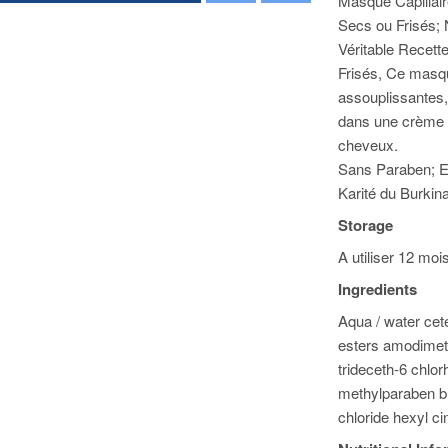
Masque Capillair
Secs ou Frisés; N
Véritable Recett
Frisés, Ce masqu
assouplissantes,
dans une crème 
cheveux.
Après-Shampoing Huile d'Avocat et Beurre de Karité Ultra Doux Garnier
Sans Paraben; Ex
Karité du Burkin
6.00
Storage
A utiliser 12 moi
Ingredients
to Cart
Aqua / water cet
esters amodimeth
trideceth-6 chlor
methylparaben bu
chloride hexyl c