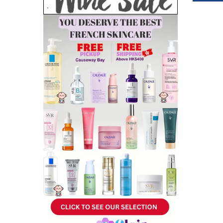
HK$5
Add 