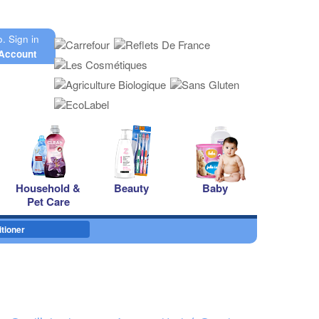
o.
Sign in
Account
Household &
Beauty
Baby
Pet Care
tioner