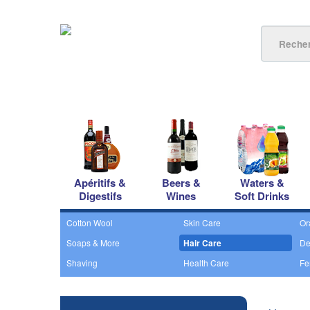
Apéritifs &
Beers &
Waters &
Digestifs
Wines
Soft Drinks
Cotton Wool
Skin Care
Or
Soaps & More
Hair Care
De
Shaving
Health Care
Fe