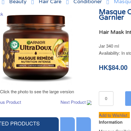
Beauty
Hair Care
Conditioner
Masque
Masque Ca
Garnier
Hair Mask In
Jar 340 ml
Availability:
In st
HK$84.00
Click the photo to see the large version
ous Product
Next Product
Add to Wishlist
Information
TED PRODUCTS