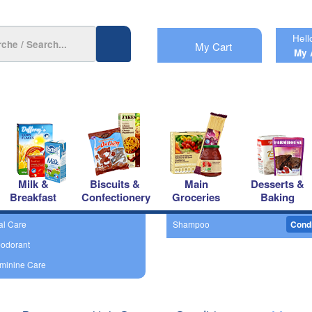
Hell
My Cart
My 
Milk &
Biscuits &
Main
Desserts &
Breakfast
Confectionery
Groceries
Baking
al Care
Shampoo
Condi
odorant
minine Care