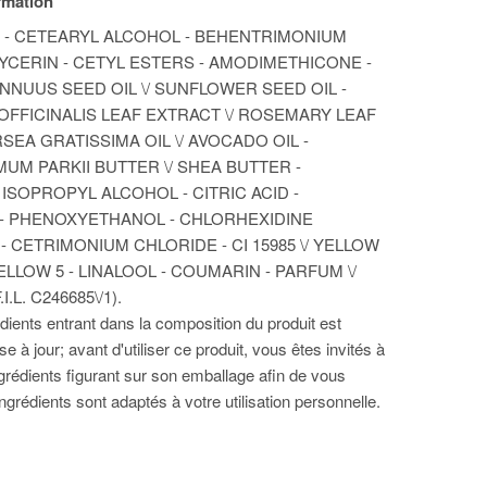
ormation
R - CETEARYL ALCOHOL - BEHENTRIMONIUM
LYCERIN - CETYL ESTERS - AMODIMETHICONE -
NNUUS SEED OIL \/ SUNFLOWER SEED OIL -
FFICINALIS LEAF EXTRACT \/ ROSEMARY LEAF
SEA GRATISSIMA OIL \/ AVOCADO OIL -
M PARKII BUTTER \/ SHEA BUTTER -
 ISOPROPYL ALCOHOL - CITRIC ACID -
- PHENOXYETHANOL - CHLORHEXIDINE
 CETRIMONIUM CHLORIDE - CI 15985 \/ YELLOW
/ YELLOW 5 - LINALOOL - COUMARIN - PARFUM \/
.L. C246685\/1).
édients entrant dans la composition du produit est
e à jour; avant d'utiliser ce produit, vous êtes invités à
 ingrédients figurant sur son emballage afin de vous
ngrédients sont adaptés à votre utilisation personnelle.