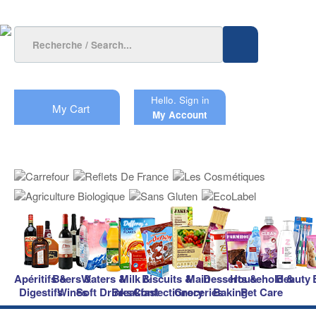
Hello.
Sign in
My Cart
My Account
Apéritifs &
Beers &
Waters &
Milk &
Biscuits &
Main
Desserts &
Household &
Beauty
Digestifs
Wines
Soft Drinks
Breakfast
Confectionery
Groceries
Baking
Pet Care