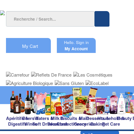
Hello.
Sign in
My Cart
My Account
Apéritifs &
Beers &
Waters &
Milk &
Biscuits &
Main
Desserts &
Household &
Beauty
Digestifs
Wines
Soft Drinks
Breakfast
Confectionery
Groceries
Baking
Pet Care