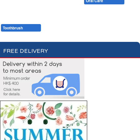
Cotton Wool
Skin Care
Oral Care
Soaps & More
Hair Care
Deodorant
Shaving
Health Care
Feminine Care
Toothbrush
Toothpaste
FREE DELIVERY