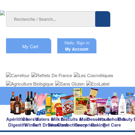
Hello.
Sign in
My Cart
My Account
Apéritifs &
Beers &
Waters &
Milk &
Biscuits &
Main
Desserts &
Household &
Beauty
Digestifs
Wines
Soft Drinks
Breakfast
Confectionery
Groceries
Baking
Pet Care