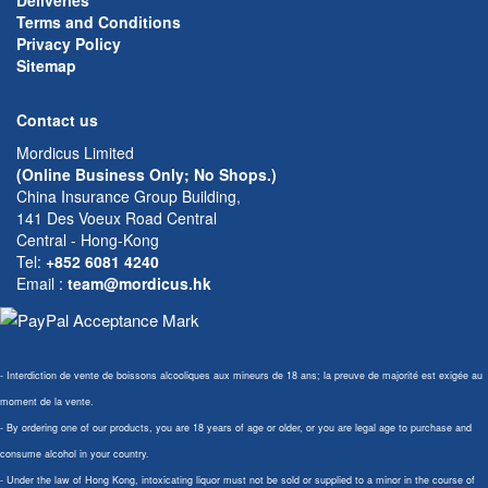
Deliveries
Terms and Conditions
Privacy Policy
Sitemap
Contact us
Mordicus Limited
(Online Business Only; No Shops.)
China Insurance Group Building,
141 Des Voeux Road Central
Central - Hong-Kong
Tel:
+852 6081 4240
Email
:
team@mordicus.hk
- Interdiction de vente de boissons alcooliques aux mineurs de 18 ans; la preuve de majorité est exigée au
moment de la vente.
- By ordering one of our products, you are 18 years of age or older, or you are legal age to purchase and
consume alcohol in your country.
- Under the law of Hong Kong, intoxicating liquor must not be sold or supplied to a minor in the course of