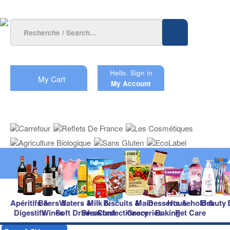
Hello.
Sign in
My Cart
My Account
Apéritifs &
Beers &
Waters &
Milk &
Biscuits &
Main
Desserts &
Household &
Beauty
Digestifs
Wines
Soft Drinks
Breakfast
Confectionery
Groceries
Baking
Pet Care