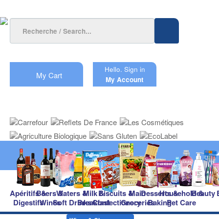
Hello.
Sign in
My Cart
My Account
Apéritifs &
Beers &
Waters &
Milk &
Biscuits &
Main
Desserts &
Household &
Beauty
Digestifs
Wines
Soft Drinks
Breakfast
Confectionery
Groceries
Baking
Pet Care