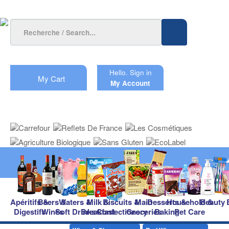
Hello.
Sign in
My Cart
My Account
Apéritifs &
Beers &
Waters &
Milk &
Biscuits &
Main
Desserts &
Household &
Beauty
Digestifs
Wines
Soft Drinks
Breakfast
Confectionery
Groceries
Baking
Pet Care