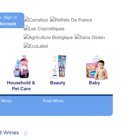
o.
Sign in
Account
Household &
Beauty
Baby
Pet Care
 Wines
Rosé Wines
d Wines