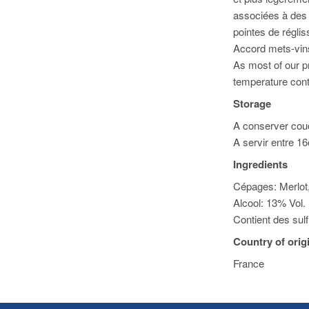
associées à des t
pointes de réglis
Accord mets-vin
As most of our pr
temperature cont
Storage
A conserver couch
A servir entre 1
Ingredients
Cépages: Merlot
Alcool: 13% Vol.
Contient des sulf
Country of orig
France