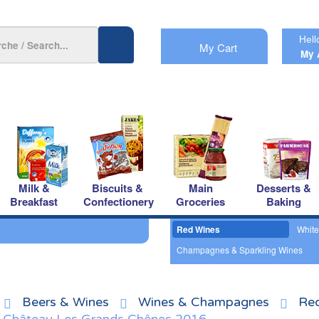
Hell
My Cart
My 
Milk &
Biscuits &
Main
Desserts &
Breakfast
Confectionery
Groceries
Baking
Red Wines
White
Champagnes & Sparkling Wines
Beers & Wines
Wines & Champagnes
Re