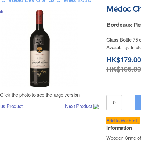
Château Les Grands Chênes 2016
Médoc Ch
Bordeaux Re
Glass Bottle 75 c
Availability:
In st
HK$179.0
HK$195.0
Click the photo to see the large version
ous Product
Next Product
Add to Wishlist
Information
Wooden Crate of 