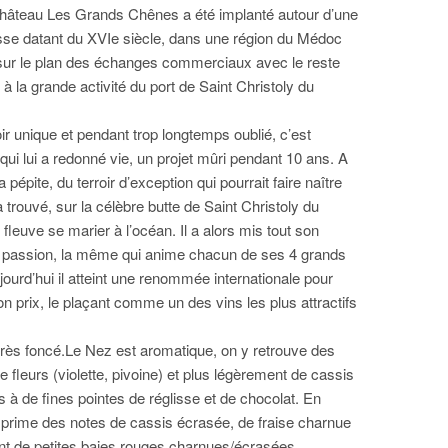
Château Les Grands Chênes a été implanté autour d’une
sse datant du XVIe siècle, dans une région du Médoc
sur le plan des échanges commerciaux avec le reste
 la grande activité du port de Saint Christoly du
oir unique et pendant trop longtemps oublié, c’est
ui lui a redonné vie, un projet mûri pendant 10 ans. A
 pépite, du terroir d’exception qui pourrait faire naître
’a trouvé, sur la célèbre butte de Saint Christoly du
 fleuve se marier à l’océan. Il a alors mis tout son
sa passion, la même qui anime chacun de ses 4 grands
ourd’hui il atteint une renommée internationale pour
on prix, le plaçant comme un des vins les plus attractifs
très foncé.Le Nez est aromatique, on y retrouve des
 fleurs (violette, pivoine) et plus légèrement de cassis
 à de fines pointes de réglisse et de chocolat. En
prime des notes de cassis écrasée, de fraise charnue
nt de petites baies rouges charnues/écrasées