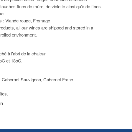
ouches fines de mûre, de violette ainsi qu’à de fines
se.
s : Viande rouge, Fromage
oducts, all our wines are shipped and stored in a
rolled environment.
é à l'abri de la chaleur.
6oC et 18oC.
, Cabernet Sauvignon, Cabernet Franc .
ites.
in