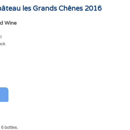
âteau les Grands Chênes 2016
d Wine
l
ock
0
0
6 bottles.