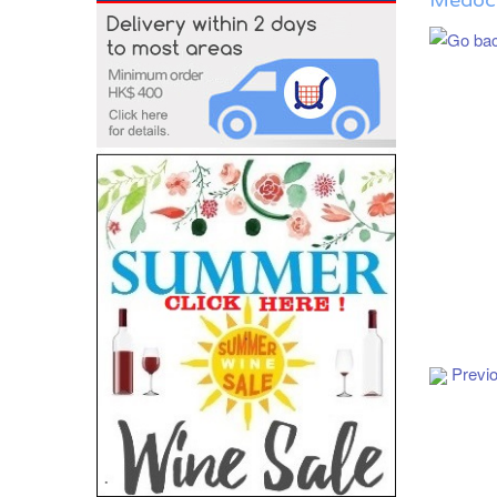
Médoc 
Add to Cart
Previ