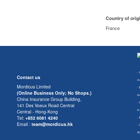
Country of orig
France
- 
Contact us
ma
Mordicus Limited
- 
(Online Business Only; No Shops.)
to
China Insurance Group Building,
- 
141 Des Voeux Road Central
in
Central - Hong-Kong
Tel:
+852 6081 4240
-
Email
:
team@mordicus.hk
-
年