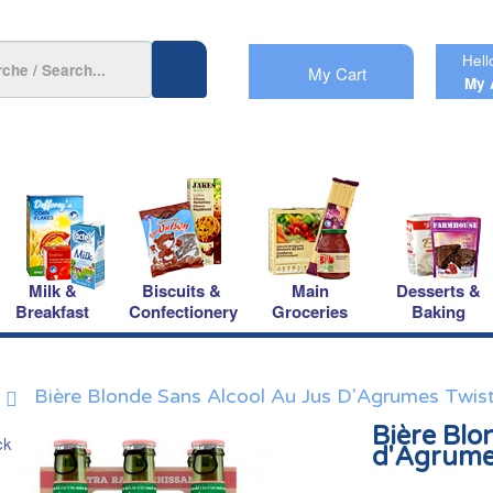
Hell
My Cart
My 
Milk &
Biscuits &
Main
Desserts &
Breakfast
Confectionery
Groceries
Baking
Bière Blonde Sans Alcool Au Jus D'Agrumes Twist
Bière Blo
d'Agrumes