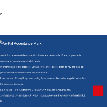
in
Interdiction de vente de boissons alcooliques aux mineurs de 18 ans; la preuve de
jorité est exigée au moment de la vente.
By ordering one of our products, you are 18 years of age or older, or you are legal age
 purchase and consume alcohol in your country.
Under the law of Hong Kong, intoxicating liquor must not be sold or supplied to a minor
 the course of business.
 根據香港法律，不得在業務過程中，向未成年人售賣或供應令人醺醉的酒類。
 订购我们的产品，即表示您已年满18周岁，或您已达到所在国家允许购买和消费酒精的法定
龄