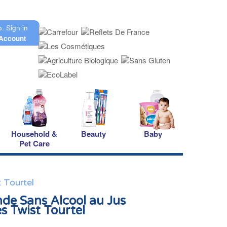
o.
Sign in
Account
Household &
Beauty
Baby
Pet Care
 Tourtel
nde Sans Alcool au Jus
 Twist Tourtel