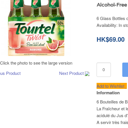
Alcohol-Free
6 Glass Bottles o
Availability:
In st
HK$69.00
Click the photo to see the large version
ous Product
Next Product
Add to Wishlist
Information
6 Bouteilles de 
La Fraîcheur et l
acidulé du Jus 
A servir très frai