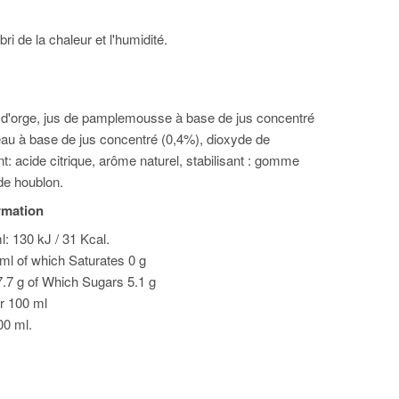
ri de la chaleur et l'humidité.
 d'orge, jus de pamplemousse à base de jus concentré
eau à base de jus concentré (0,4%), dioxyde de
nt: acide citrique, arôme naturel, stabilisant : gomme
 de houblon.
ormation
l: 130 kJ / 31 Kcal.
 ml of which Saturates 0 g
.7 g of Which Sugars 5.1 g
or 100 ml
00 ml.