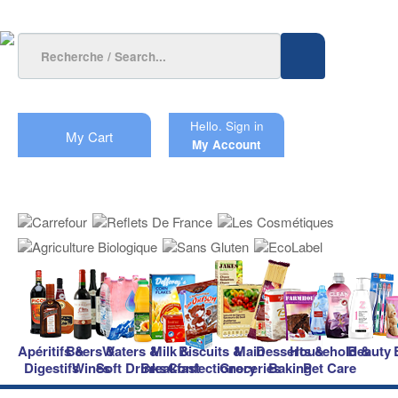
Hello.
Sign in
My Cart
My Account
Apéritifs &
Beers &
Waters &
Milk &
Biscuits &
Main
Desserts &
Household &
Beauty
Digestifs
Wines
Soft Drinks
Breakfast
Confectionery
Groceries
Baking
Pet Care