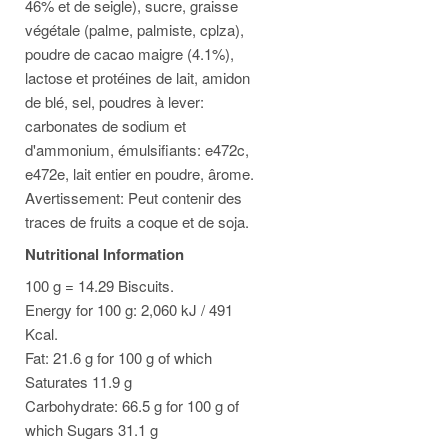
46% et de seigle), sucre, graisse
végétale (palme, palmiste, cplza),
poudre de cacao maigre (4.1%),
lactose et protéines de lait, amidon
de blé, sel, poudres à lever:
carbonates de sodium et
d'ammonium, émulsifiants: e472c,
e472e, lait entier en poudre, ârome.
Avertissement: Peut contenir des
traces de fruits a coque et de soja.
Nutritional Information
100 g = 14.29 Biscuits.
Energy for 100 g: 2,060 kJ / 491
Kcal.
Fat: 21.6 g for 100 g of which
Saturates 11.9 g
Carbohydrate: 66.5 g for 100 g of
which Sugars 31.1 g