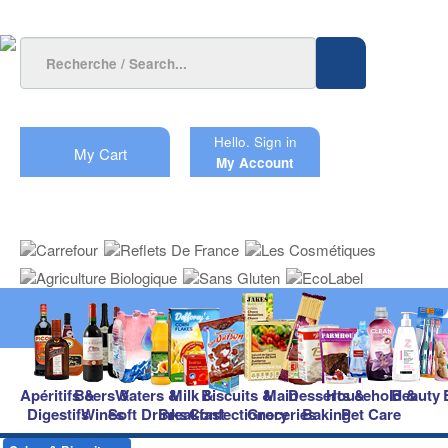
Hello.
Sign in
My Cart
My Account
Apéritifs &
Beers &
Waters &
Milk &
Biscuits &
Main
Desserts &
Household &
Beauty
Digestifs
Wines
Soft Drinks
Breakfast
Confectionery
Groceries
Baking
Pet Care