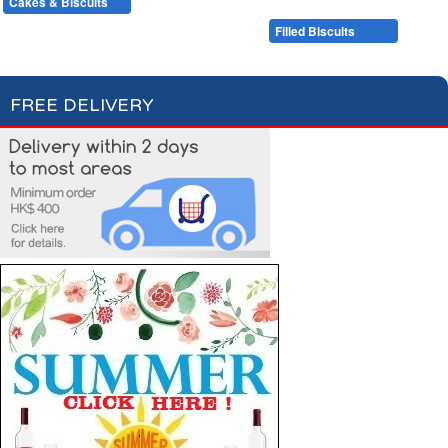
Cakes & Biscuits
Chocolate Bars
Candies
Cakes
Plain Biscuits
Filled Biscuits
FREE DELIVERY