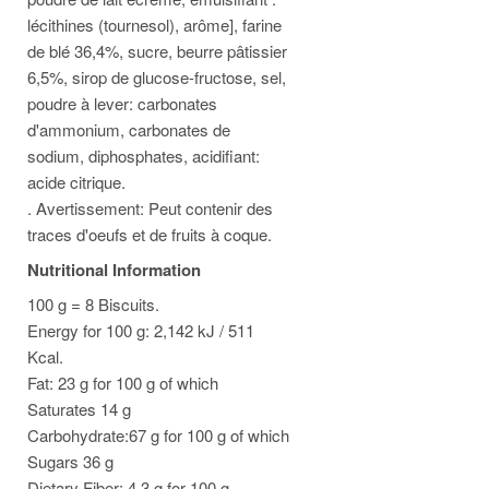
lécithines (tournesol), arôme], farine
de blé 36,4%, sucre, beurre pâtissier
6,5%, sirop de glucose-fructose, sel,
poudre à lever: carbonates
d'ammonium, carbonates de
sodium, diphosphates, acidifiant:
acide citrique.
. Avertissement: Peut contenir des
traces d'oeufs et de fruits à coque.
Nutritional Information
100 g = 8 Biscuits.
Energy for 100 g: 2,142 kJ / 511
Kcal.
Fat: 23 g for 100 g of which
Saturates 14 g
Carbohydrate:67 g for 100 g of which
Sugars 36 g
Dietary Fiber: 4.3 g for 100 g