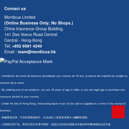
Contact us
Mordicus Limited
(Online Business Only; No Shops.)
China Insurance Group Building,
141 Des Voeux Road Central
Central - Hong-Kong
Tel:
+852 6081 4240
Email
:
team@mordicus.hk
- Interdiction de vente de boissons alcooliques aux mineurs de 18 ans; la preuve de majorité est exigée au
moment de la vente.
- By ordering one of our products, you are 18 years of age or older, or you are legal age to purchase and
consume alcohol in your country.
- Under the law of Hong Kong, intoxicating liquor must not be sold or supplied to a minor in the course of
business.
- 根據香港法律，不得在業務過程中，向未成年人售賣或供應令人醺醉的酒類。
- 订购我们的产品，即表示您已年满18周岁，或您已达到所在国家允许购买和消费酒精的法定年龄