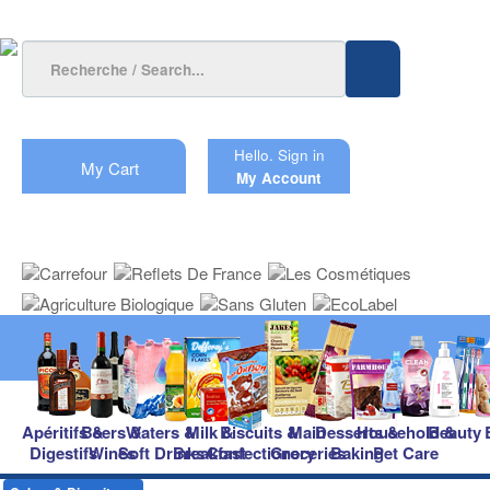
Hello.
Sign in
My Cart
My Account
Apéritifs &
Beers &
Waters &
Milk &
Biscuits &
Main
Desserts &
Household &
Beauty
Digestifs
Wines
Soft Drinks
Breakfast
Confectionery
Groceries
Baking
Pet Care