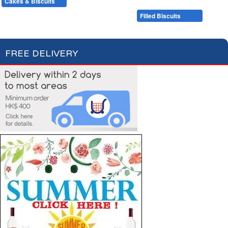
Cakes & Biscuits
Chocolate Bars
Candies
Cakes
Plain Biscuits
Filled Biscuits
FREE DELIVERY