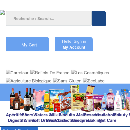
Hello.
Sign in
My Cart
My Account
Apéritifs &
Beers &
Waters &
Milk &
Biscuits &
Main
Desserts &
Household &
Beauty
Digestifs
Wines
Soft Drinks
Breakfast
Confectionery
Groceries
Baking
Pet Care