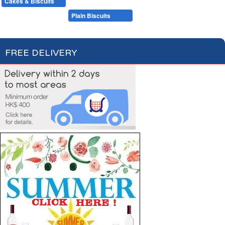
Cakes & Biscuits
Chocolate Bars
Candies
Cakes
Plain Biscuits
Filled Biscuits
FREE DELIVERY