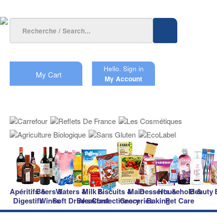
Hello.
Sign in
My Cart
My Account
Apéritifs &
Beers &
Waters &
Milk &
Biscuits &
Main
Desserts &
Household &
Beauty
Digestifs
Wines
Soft Drinks
Breakfast
Confectionery
Groceries
Baking
Pet Care