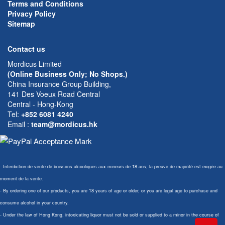
Terms and Conditions
Privacy Policy
Sitemap
Contact us
Mordicus Limited
(Online Business Only; No Shops.)
China Insurance Group Building,
141 Des Voeux Road Central
Central - Hong-Kong
Tel:
+852 6081 4240
Email
:
team@mordicus.hk
- Interdiction de vente de boissons alcooliques aux mineurs de 18 ans; la preuve de majorité est exigée au
moment de la vente.
- By ordering one of our products, you are 18 years of age or older, or you are legal age to purchase and
consume alcohol in your country.
- Under the law of Hong Kong, intoxicating liquor must not be sold or supplied to a minor in the course of