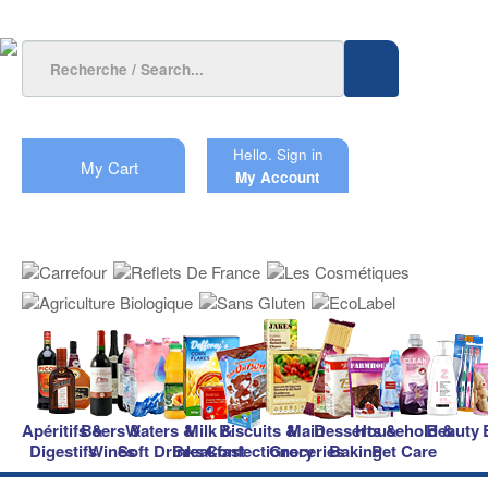
Hello.
Sign in
My Cart
My Account
Apéritifs &
Beers &
Waters &
Milk &
Biscuits &
Main
Desserts &
Household &
Beauty
Digestifs
Wines
Soft Drinks
Breakfast
Confectionery
Groceries
Baking
Pet Care