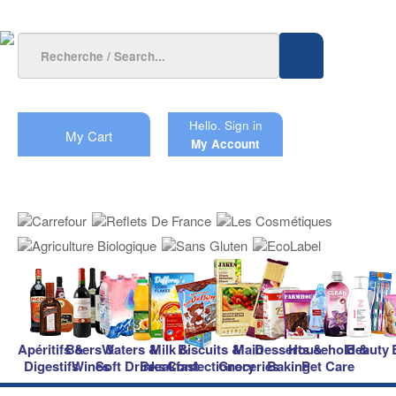
Hello.
Sign in
My Cart
My Account
Apéritifs &
Beers &
Waters &
Milk &
Biscuits &
Main
Desserts &
Household &
Beauty
Digestifs
Wines
Soft Drinks
Breakfast
Confectionery
Groceries
Baking
Pet Care