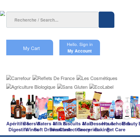
Hello.
Sign in
My Cart
My Account
Apéritifs &
Beers &
Waters &
Milk &
Biscuits &
Main
Desserts &
Household &
Beauty
Digestifs
Wines
Soft Drinks
Breakfast
Confectionery
Groceries
Baking
Pet Care