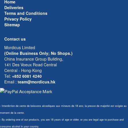
Home
Deliveries
Terms and Conditions
Privacy Policy
Sitemap
Contact us
Mordicus Limited
(Online Business Only; No Shops.)
China Insurance Group Building,
141 Des Voeux Road Central
Central - Hong-Kong
Tel:
+852 6081 4240
Email
:
team@mordicus.hk
- Interdiction de vente de boissons alcooliques aux mineurs de 18 ans; la preuve de majorité est exigée au
moment de la vente.
- By ordering one of our products, you are 18 years of age or older, or you are legal age to purchase and
consume alcohol in your country.