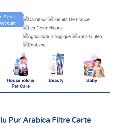
o.
Sign in
Account
Household &
Beauty
Baby
Pet Care
u Pur Arabica Filtre Carte