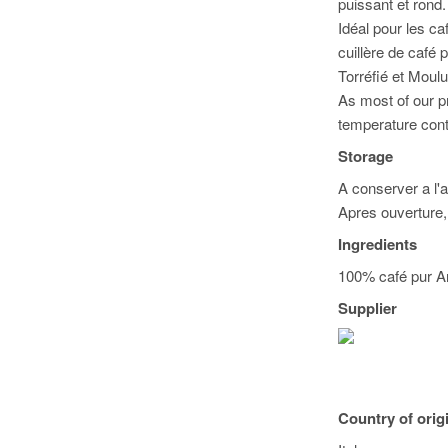
puissant et rond.
Idéal pour les ca
cuillère de café 
Torréfié et Moul
As most of our pr
temperature cont
Storage
A conserver a l'a
Apres ouverture, 
Ingredients
100% café pur A
Supplier
Country of orig