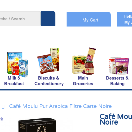
Hell
My Cart
My 
Milk &
Biscuits &
Main
Desserts &
Breakfast
Confectionery
Groceries
Baking
Café Moulu Pur Arabica Filtre Carte Noire
Café Moul
Noire