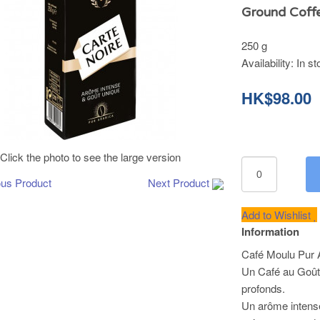
Ground Coffe
250 g
Availability:
In st
HK$98.00
Click the photo to see the large version
ous Product
Next Product
Add to Wishlist
Information
Café Moulu Pur 
Un Café au Goût 
profonds.
Un arôme intense