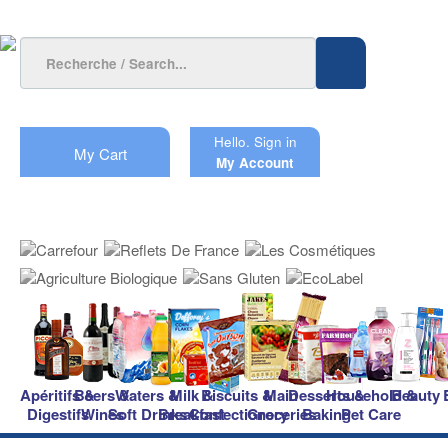
Hello.
Sign in
My Cart
My Account
Apéritifs &
Beers &
Waters &
Milk &
Biscuits &
Main
Desserts &
Household &
Beauty
Digestifs
Wines
Soft Drinks
Breakfast
Confectionery
Groceries
Baking
Pet Care