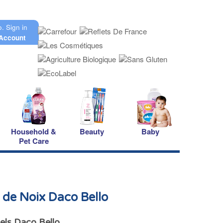
o.
Sign in
Account
Household &
Beauty
Baby
Pet Care
de Noix Daco Bello
els Daco Bello