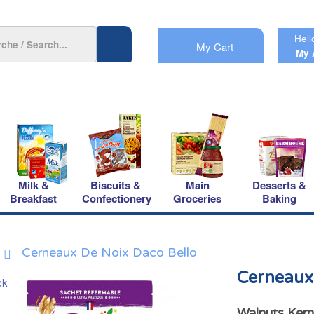
Hell
My Cart
My 
Milk &
Biscuits &
Main
Desserts &
Breakfast
Confectionery
Groceries
Baking
Cerneaux De Noix Daco Bello
Cerneaux 
Walnuts Kern