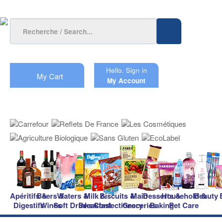
Hello.
Sign in
My Cart
My Account
Apéritifs &
Beers &
Waters &
Milk &
Biscuits &
Main
Desserts &
Household &
Beauty
Digestifs
Wines
Soft Drinks
Breakfast
Confectionery
Groceries
Baking
Pet Care