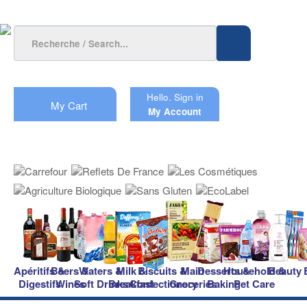
Hello.
Sign in
My Cart
My Account
Apéritifs &
Beers &
Waters &
Milk &
Biscuits &
Main
Desserts &
Household &
Beauty
Digestifs
Wines
Soft Drinks
Breakfast
Confectionery
Groceries
Baking
Pet Care