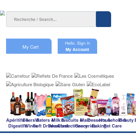
Hello.
Sign in
My Cart
My Account
Apéritifs &
Beers &
Waters &
Milk &
Biscuits &
Main
Desserts &
Household &
Beauty
Digestifs
Wines
Soft Drinks
Breakfast
Confectionery
Groceries
Baking
Pet Care