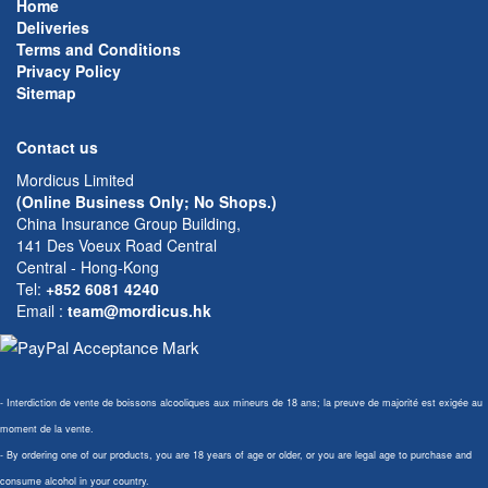
Home
Deliveries
Terms and Conditions
Privacy Policy
Sitemap
Contact us
Mordicus Limited
(Online Business Only; No Shops.)
China Insurance Group Building,
141 Des Voeux Road Central
Central - Hong-Kong
Tel:
+852 6081 4240
Email
:
team@mordicus.hk
- Interdiction de vente de boissons alcooliques aux mineurs de 18 ans; la preuve de majorité est exigée au
moment de la vente.
- By ordering one of our products, you are 18 years of age or older, or you are legal age to purchase and
consume alcohol in your country.