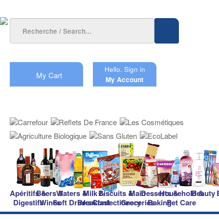
Hello.
Sign in
My Cart
My Account
Apéritifs &
Beers &
Waters &
Milk &
Biscuits &
Main
Desserts &
Household &
Beauty
Digestifs
Wines
Soft Drinks
Breakfast
Confectionery
Groceries
Baking
Pet Care