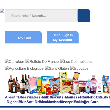
Hello.
Sign in
My Cart
My Account
Apéritifs &
Beers &
Waters &
Milk &
Biscuits &
Main
Desserts &
Household &
Beauty
Digestifs
Wines
Soft Drinks
Breakfast
Confectionery
Groceries
Baking
Pet Care