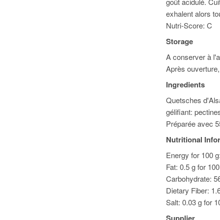
goût acidulé. Cui
exhalent alors t
Nutri-Score: C
Storage
A conserver à l'ab
Après ouverture, 
Ingredients
Quetsches d'Alsa
gélifiant: pectine
Préparée avec 55 
Nutritional Inf
Energy for 100 g
Fat: 0.5 g for 10
Carbohydrate: 56
Dietary Fiber: 1.
Salt: 0.03 g for 1
Supplier