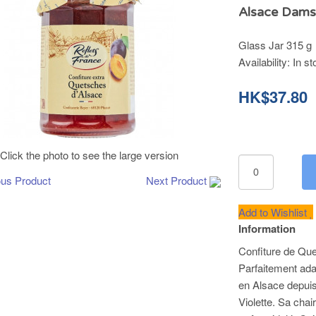
Alsace Dams
Glass Jar 315 g
Availability:
In st
HK$37.80
Click the photo to see the large version
ous Product
Next Product
Add to Wishlist
Information
Confiture de Qu
Parfaitement ada
en Alsace depuis 
Violette. Sa chai