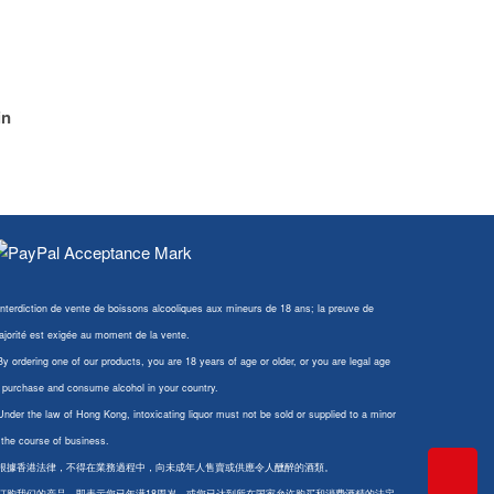
in
Interdiction de vente de boissons alcooliques aux mineurs de 18 ans; la preuve de
jorité est exigée au moment de la vente.
By ordering one of our products, you are 18 years of age or older, or you are legal age
 purchase and consume alcohol in your country.
Under the law of Hong Kong, intoxicating liquor must not be sold or supplied to a minor
 the course of business.
 根據香港法律，不得在業務過程中，向未成年人售賣或供應令人醺醉的酒類。
 订购我们的产品，即表示您已年满18周岁，或您已达到所在国家允许购买和消费酒精的法定