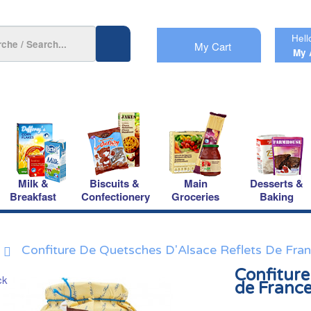
Hell
My Cart
My 
Milk &
Biscuits &
Main
Desserts &
Breakfast
Confectionery
Groceries
Baking
Confiture De Quetsches D'Alsace Reflets De Fra
Confiture
de Franc