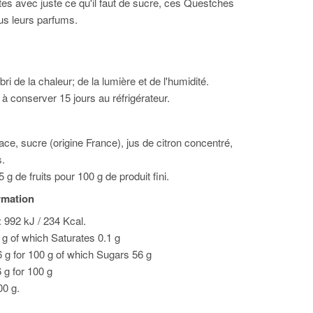
tes avec juste ce qu'il faut de sucre, ces Questches
ous leurs parfums.
ri de la chaleur; de la lumière et de l'humidité.
à conserver 15 jours au réfrigérateur.
ce, sucre (origine France), jus de citron concentré,
s.
g de fruits pour 100 g de produit fini.
ormation
: 992 kJ / 234 Kcal.
0 g of which Saturates 0.1 g
 g for 100 g of which Sugars 56 g
6 g for 100 g
00 g.