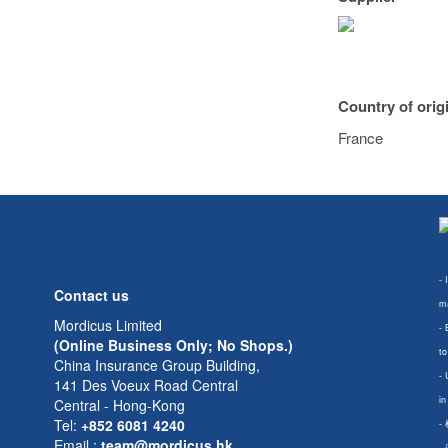
Country of orig
France
- 
Contact us
ma
Mordicus Limited
- 
(Online Business Only; No Shops.)
to
China Insurance Group Building,
- 
141 Des Voeux Road Central
in
Central - Hong-Kong
Tel:
+852 6081 4240
-
Email
:
team@mordicus.hk
-