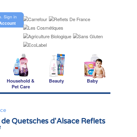
o.
Sign in
Account
Household &
Beauty
Baby
Pet Care
nce
 de Quetsches d'Alsace Reflets
e