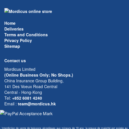
Home
Deliveries
Terms and Conditions
Privacy Policy
Sitemap
Contact us
Mordicus Limited
(Online Business Only; No Shops.)
China Insurance Group Building,
141 Des Voeux Road Central
Central - Hong-Kong
Tel:
+852 6081 4240
Email
:
team@mordicus.hk
- Interdiction de vente de boissons alcooliques aux mineurs de 18 ans; la preuve de majorité est exigée au