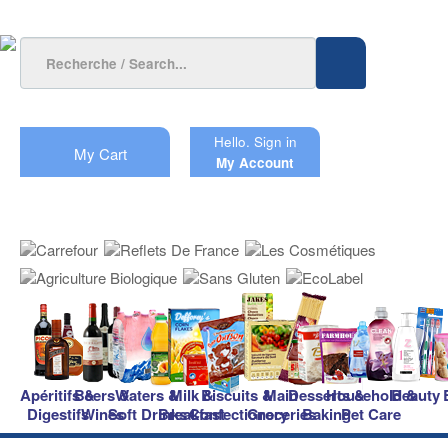
Hello.
Sign in
My Cart
My Account
Apéritifs &
Beers &
Waters &
Milk &
Biscuits &
Main
Desserts &
Household &
Beauty
Digestifs
Wines
Soft Drinks
Breakfast
Confectionery
Groceries
Baking
Pet Care