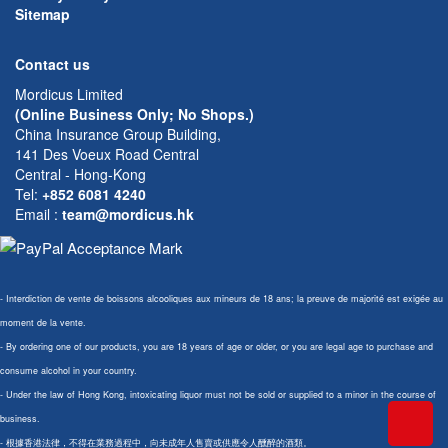
Sitemap
Contact us
Mordicus Limited
(Online Business Only; No Shops.)
China Insurance Group Building,
141 Des Voeux Road Central
Central - Hong-Kong
Tel:
+852 6081 4240
Email
:
team@mordicus.hk
- Interdiction de vente de boissons alcooliques aux mineurs de 18 ans; la preuve de majorité est exigée au
moment de la vente.
- By ordering one of our products, you are 18 years of age or older, or you are legal age to purchase and
consume alcohol in your country.
- Under the law of Hong Kong, intoxicating liquor must not be sold or supplied to a minor in the course of
business.
- 根據香港法律，不得在業務過程中，向未成年人售賣或供應令人醺醉的酒類。