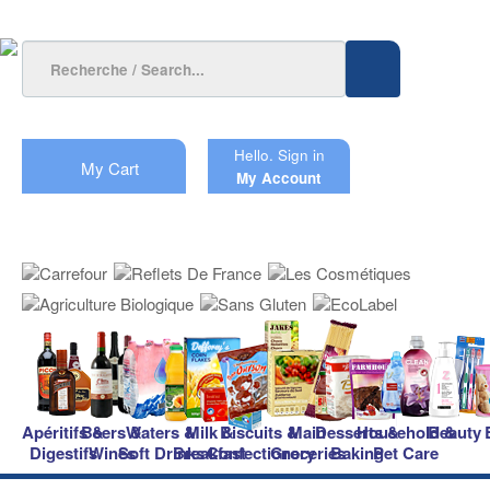
Hello.
Sign in
My Cart
My Account
Apéritifs &
Beers &
Waters &
Milk &
Biscuits &
Main
Desserts &
Household &
Beauty
Digestifs
Wines
Soft Drinks
Breakfast
Confectionery
Groceries
Baking
Pet Care